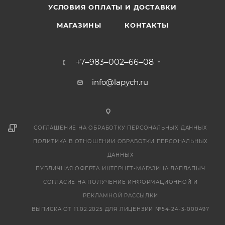
УСЛОВИЯ ОПЛАТЫ И ДОСТАВКИ
永
野
МАГАЗИНЫ
КОНТАКТЫ
い
ち
夏
+7‒983‒002‒66‒08
sakurajav.mobi
info@lapych.ru
淫
妖
怪
談
СОГЛАШЕНИЕ НА ОБРАБОТКУ ПЕРСОНАЛЬНЫХ ДАННЫХ
ヤ
ПОЛИТИКА В ОТНОШЕНИИ ОБРАБОТКИ ПЕРСОНАЛЬНЫХ
ク
ДАННЫХ
ザ
ПУБЛИЧНАЯ ОФЕРТА ИНТЕРНЕТ-МАГАЗИНА ЛАПЛАПЫЧ
事
СОГЛАСИЕ НА ПОЛУЧЕНИЕ ИНФОРМАЦИОННОЙ И
務
РЕКЛАМНОЙ РАССЫЛКИ
所
退
ВЫПИСКА ОТ 11.02.2025 ДЛЯ ЛИЦЕНЗИИ №54-24-3-000497
魔